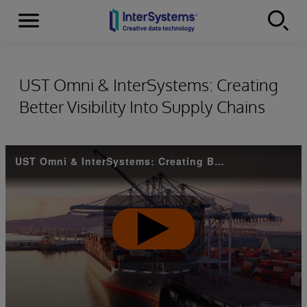
Menu
Skip to content
UST Omni & InterSystems: Creating
Better Visibility Into Supply Chains
UST Omni & InterSystems: Creating Better Visibility Into Supply Chains
Play