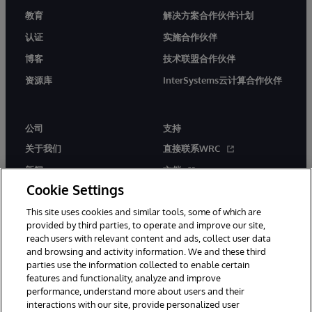
教育
解决方案合作伙伴计划
认证
实施合作伙伴
博客
技术联盟合作伙伴
资源库
InterSystems云计算合作伙伴
公司
支持
关于我们
直接联系WRC
新闻
文档
Cookie Settings
活动
产品警报和公告
This site uses cookies and similar tools, some of which are
工作机会
provided by third parties, to operate and improve our site,
reach users with relevant content and ads, collect user data
and browsing and activity information. We and these third
parties use the information collected to enable certain
features and functionality, analyze and improve
performance, understand more about users and their
interactions with our site, provide personalized user
© 1996-2026 InterSystems Corporation, Boston, MA. 系联软件（北