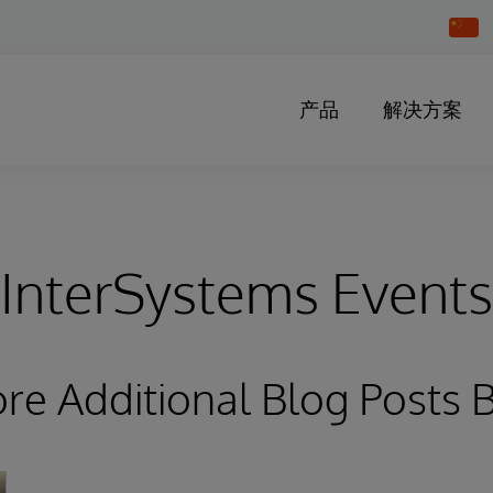
Chang
Countr
产品
解决方案
InterSystems Events
ore Additional Blog Posts 