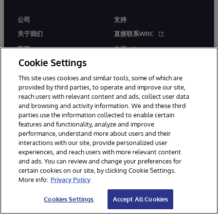
公司
支持
关于我们
直接联系WRC
新闻
文档
Cookie Settings
活动
产品警报和公告
This site uses cookies and similar tools, some of which are
工作机会
provided by third parties, to operate and improve our site,
reach users with relevant content and ads, collect user data
and browsing and activity information. We and these third
parties use the information collected to enable certain
features and functionality, analyze and improve
performance, understand more about users and their
interactions with our site, provide personalized user
© 1996-2026 InterSystems Corporation, Boston, MA. 系联软件（北
experiences, and reach users with more relevant content
京）有限公司 版权所有。京ICP备2021005331号
and ads. You can review and change your preferences for
通知/条款和条件
隐私声明
保证
无障碍
certain cookies on our site, by clicking Cookie Settings.
More info:
Privacy Policy
Cookies Settings
Accept All Cookies