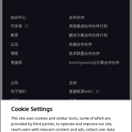
知识中心
合作伙伴
开发者
系统集成合作伙伴计划
教育
解决方案合作伙伴计划
认证
实施合作伙伴
博客
技术联盟合作伙伴
资源库
InterSystems云计算合作伙伴
公司
支持
关于我们
直接联系WRC
新闻
文档
Cookie Settings
活动
产品警报和公告
This site uses cookies and similar tools, some of which are
工作机会
provided by third parties, to operate and improve our site,
reach users with relevant content and ads, collect user data