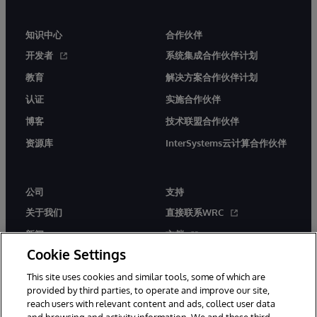
知识中心
合作伙伴
开发者
系统集成合作伙伴计划
教育
解决方案合作伙伴计划
认证
实施合作伙伴
博客
技术联盟合作伙伴
资源库
InterSystems云计算合作伙伴
公司
支持
关于我们
直接联系WRC
新闻
文档
Cookie Settings
活动
产品警报和公告
This site uses cookies and similar tools, some of which are
工作机会
provided by third parties, to operate and improve our site,
reach users with relevant content and ads, collect user data