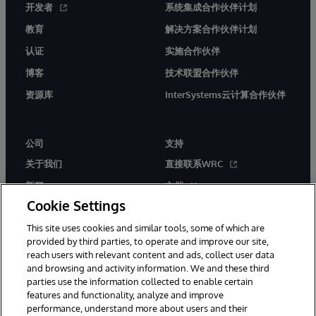
开发者
系统集成合作伙伴计划
教育
解决方案合作伙伴计划
认证
实施合作伙伴
博客
技术联盟合作伙伴
资源库
InterSystems云计算合作伙伴
公司
支持
关于我们
直接联系WRC
新闻
文档
Cookie Settings
活动
产品警报和公告
This site uses cookies and similar tools, some of which are
工作机会
provided by third parties, to operate and improve our site,
reach users with relevant content and ads, collect user data
and browsing and activity information. We and these third
parties use the information collected to enable certain
features and functionality, analyze and improve
performance, understand more about users and their