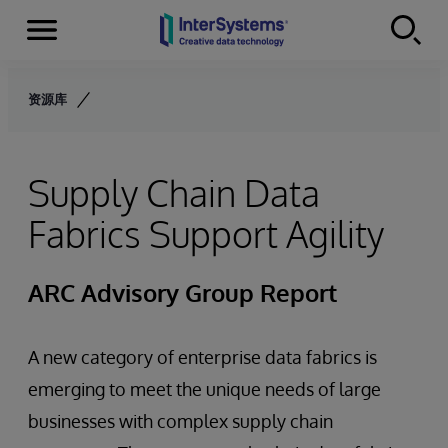
Menu
Skip to content
资源库
Supply Chain Data
Fabrics Support Agility
ARC Advisory Group Report
A new category of enterprise data fabrics is
emerging to meet the unique needs of large
businesses with complex supply chain