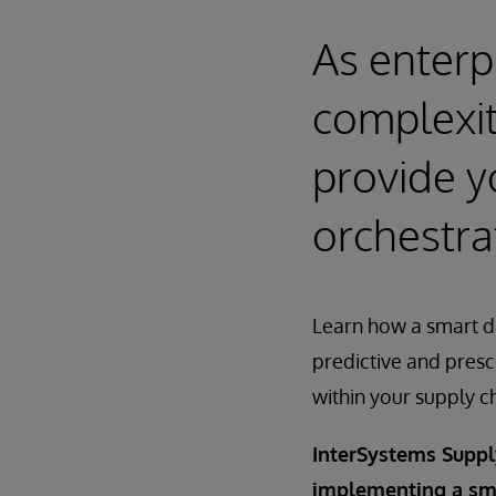
As enterp
complexit
provide y
orchestra
Learn how a smart da
predictive and presc
within your supply c
InterSystems Supply
implementing a smar