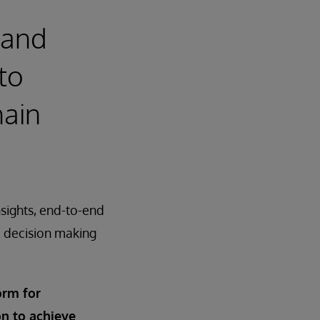
 and
to
hain
nsights, end-to-end
d decision making
orm for
on to achieve