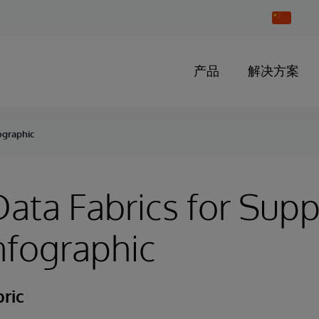
Change
Country
产品
解决方案
ographic
ata Fabrics for Supp
nfographic
ric