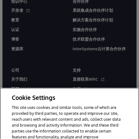
知识中心
合作伙伴
开发者
系统集成合作伙伴计划
教育
解决方案合作伙伴计划
认证
实施合作伙伴
博客
技术联盟合作伙伴
资源库
InterSystems云计算合作伙伴
公司
支持
关于我们
直接联系WRC
新闻
文档
Cookie Settings
活动
产品警报和公告
This site uses cookies and similar tools, some of which are
工作机会
provided by third parties, to operate and improve our site,
reach users with relevant content and ads, collect user data
and browsing and activity information. We and these third
parties use the information collected to enable certain
features and functionality, analyze and improve