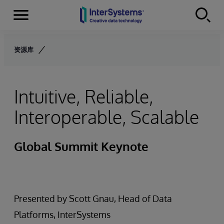
Menu
Skip to content
资源库
Intuitive, Reliable,
Interoperable, Scalable
Global Summit Keynote
Presented by Scott Gnau, Head of Data
Platforms, InterSystems