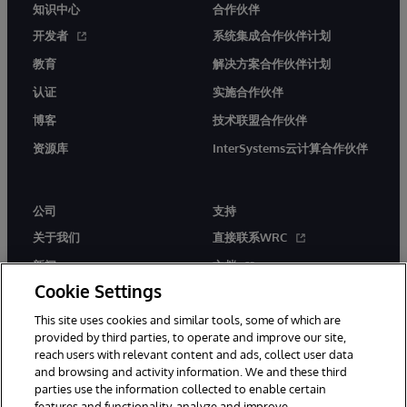
知识中心
合作伙伴
开发者
系统集成合作伙伴计划
教育
解决方案合作伙伴计划
认证
实施合作伙伴
博客
技术联盟合作伙伴
资源库
InterSystems云计算合作伙伴
公司
支持
关于我们
直接联系WRC
新闻
文档
Cookie Settings
活动
产品警报和公告
This site uses cookies and similar tools, some of which are
工作机会
provided by third parties, to operate and improve our site,
reach users with relevant content and ads, collect user data
and browsing and activity information. We and these third
parties use the information collected to enable certain
features and functionality, analyze and improve