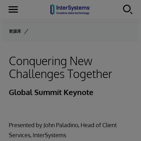
Menu
Skip to content
资源库
Conquering New
Challenges Together
Global Summit Keynote
Presented by John Paladino, Head of Client
Services, InterSystems