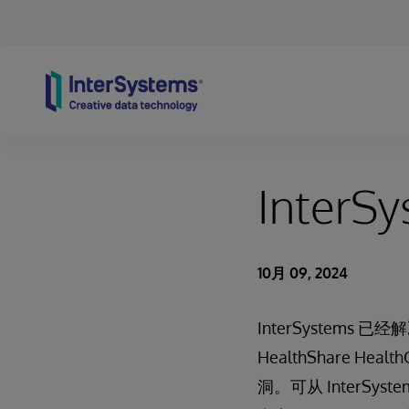
Skip to content
Inter
10月 09, 2024
InterSystems 已经解决
HealthShare Hea
洞。可从 InterS