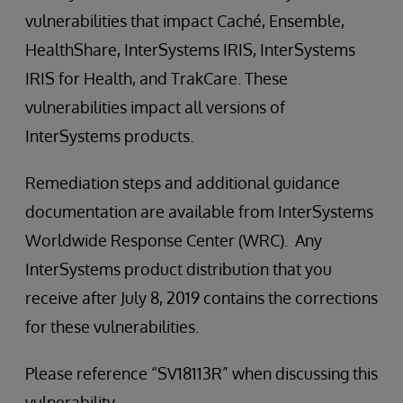
vulnerabilities that impact Caché, Ensemble,
HealthShare, InterSystems IRIS, InterSystems
IRIS for Health, and TrakCare. These
vulnerabilities impact all versions of
InterSystems products.
Remediation steps and additional guidance
documentation are available from InterSystems
Worldwide Response Center (WRC). Any
InterSystems product distribution that you
receive after July 8, 2019 contains the corrections
for these vulnerabilities.
Please reference “SV18113R” when discussing this
vulnerability.