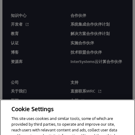
知识中心
合作伙伴
开发者
系统集成合作伙伴计划
教育
解决方案合作伙伴计划
认证
实施合作伙伴
博客
技术联盟合作伙伴
资源库
InterSystems云计算合作伙伴
公司
支持
关于我们
直接联系WRC
新闻
文档
Cookie Settings
活动
产品警报和公告
This site uses cookies and similar tools, some of which are
工作机会
provided by third parties, to operate and improve our site,
reach users with relevant content and ads, collect user data