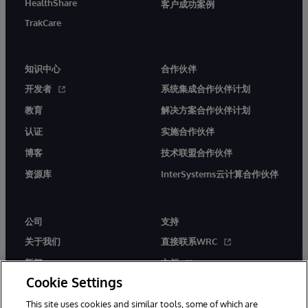
HealthShare
客户成功案例
TrakCare
知识中心
合作伙伴
开发者
系统集成合作伙伴计划
教育
解决方案合作伙伴计划
认证
实施合作伙伴
博客
技术联盟合作伙伴
资源库
InterSystems云计算合作伙伴
公司
支持
关于我们
直接联系WRC
新闻
文档
Cookie Settings
活动
产品警报和公告
This site uses cookies and similar tools, some of which are
工作机会