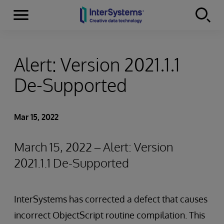
Menu
Skip to content
Alert: Version 2021.1.1
De-Supported
Mar 15, 2022
March 15, 2022 – Alert: Version
2021.1.1 De-Supported
InterSystems has corrected a defect that causes
incorrect ObjectScript routine compilation. This