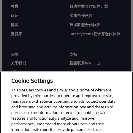
教育
解决方案合作伙伴计划
认证
实施合作伙伴
博客
技术联盟合作伙伴
资源库
InterSystems云计算合作伙伴
公司
支持
关于我们
直接联系WRC
新闻
文档
Cookie Settings
活动
产品警报和公告
This site uses cookies and similar tools, some of which are
工作机会
provided by third parties, to operate and improve our site,
reach users with relevant content and ads, collect user data
and browsing and activity information. We and these third
parties use the information collected to enable certain
features and functionality, analyze and improve
performance, understand more about users and their
interactions with our site, provide personalized user
© 1996-2026 InterSystems Corporation, Boston, MA. 系联软件（北