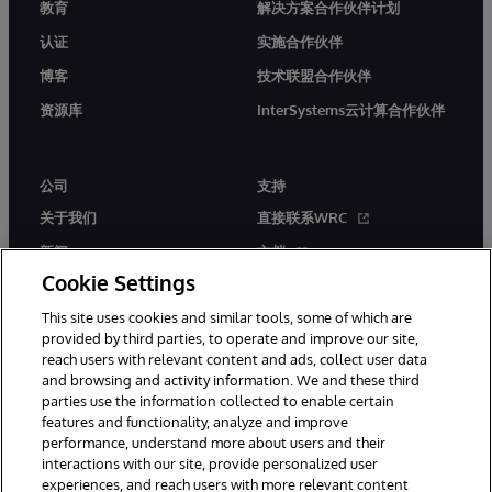
教育
解决方案合作伙伴计划
认证
实施合作伙伴
博客
技术联盟合作伙伴
资源库
InterSystems云计算合作伙伴
公司
支持
关于我们
直接联系WRC
新闻
文档
Cookie Settings
活动
产品警报和公告
This site uses cookies and similar tools, some of which are
工作机会
provided by third parties, to operate and improve our site,
reach users with relevant content and ads, collect user data
and browsing and activity information. We and these third
parties use the information collected to enable certain
features and functionality, analyze and improve
performance, understand more about users and their
interactions with our site, provide personalized user
© 1996-2026 InterSystems Corporation, Boston, MA. 系联软件（北
experiences, and reach users with more relevant content
京）有限公司 版权所有。京ICP备2021005331号