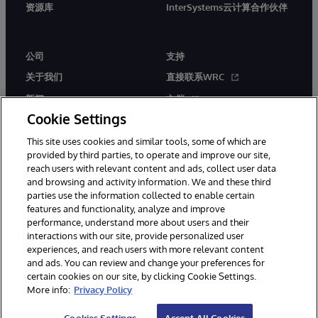
资源库
InterSystems云计算合作伙伴
公司
支持
关于我们
直接联系WRC
新闻
文档
Cookie Settings
活动
产品警报和公告
This site uses cookies and similar tools, some of which are
工作机会
provided by third parties, to operate and improve our site,
reach users with relevant content and ads, collect user data
and browsing and activity information. We and these third
parties use the information collected to enable certain
features and functionality, analyze and improve
performance, understand more about users and their
interactions with our site, provide personalized user
© 1996-2026 InterSystems Corporation, Boston, MA. 系联软件（北
experiences, and reach users with more relevant content
京）有限公司 版权所有。京ICP备2021005331号
and ads. You can review and change your preferences for
通知/条款和条件
隐私声明
保证
无障碍
certain cookies on our site, by clicking Cookie Settings.
More info:
Privacy Policy