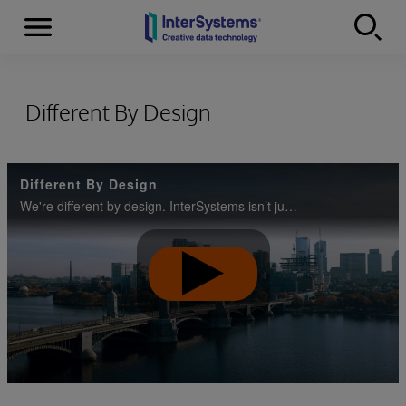
Menu
Skip to content
Different By Design
Different By Design
We're different by design. InterSystems isn’t just another data company—we’re different by design.
Play