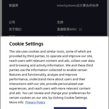
资源库
InterSystems云计算合作伙伴
公司
支持
关于我们
直接联系WRC
新闻
文档
Cookie Settings
活动
产品警报和公告
This site uses cookies and similar tools, some of which are
工作机会
provided by third parties, to operate and improve our site,
reach users with relevant content and ads, collect user data
and browsing and activity information. We and these third
parties use the information collected to enable certain
features and functionality, analyze and improve
performance, understand more about users and their
interactions with our site, provide personalized user
© 1996-2026 InterSystems Corporation, Boston, MA. 系联软件（北
experiences, and reach users with more relevant content
京）有限公司 版权所有。京ICP备2021005331号
and ads. You can review and change your preferences for
通知/条款和条件
隐私声明
保证
无障碍
certain cookies on our site, by clicking Cookie Settings.
More info:
Privacy Policy