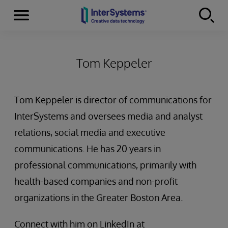
Menu
Skip to content
Tom Keppeler
Tom Keppeler is director of communications for
InterSystems and oversees media and analyst
relations, social media and executive
communications. He has 20 years in
professional communications, primarily with
health-based companies and non-profit
organizations in the Greater Boston Area.
Connect with him on LinkedIn at