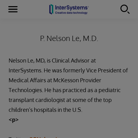
Menu
Skip to content
P. Nelson Le, M.D.
Nelson Le, MD, is Clinical Advisor at
InterSystems. He was formerly Vice President of
Medical Affairs at McKesson Provider
Technologies. He has practiced as a pediatric
transplant cardiologist at some of the top
children’s hospitals in the U.S.
<p>