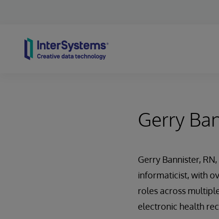
Skip to content
Gerry Ban
Gerry Bannister, RN,
informaticist, with 
roles across multiple
electronic health re