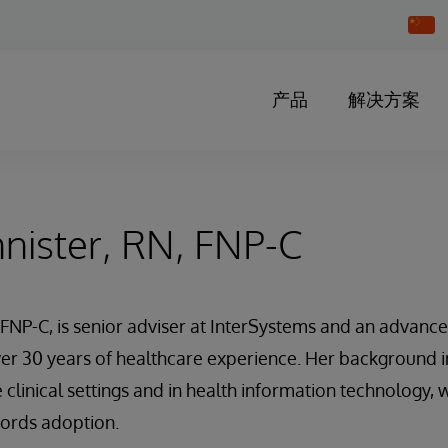
Chang
Countr
产品
解决方案
nister, RN, FNP-C
 FNP-C, is senior adviser at InterSystems and an advanc
over 30 years of healthcare experience. Her background 
 clinical settings and in health information technology, w
cords adoption.