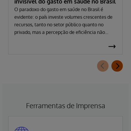
invisível do gasto em saúde no Brasil
O paradoxo do gasto em saúde no Brasil é
evidente: o país investe volumes crescentes de
recursos, tanto no setor público quanto no
privado, mas a percepção de eficiência não
acompanha esse avanço. Em 2024, o gasto
público atingiu 5,03% do PIB, impulsionado por
despesas hospitalares que cresceram quase 15%
em termos nominais. Na saúde suplementar, a
pressão dos custos é intensificada pela inflação
médica, que permanece em patamares
elevados no pós-pandemia. Apesar dessas cifras,
filas persistem e informações cruciais não
circulam, resultando em decisões tomadas com
Ferramentas de Imprensa
base em visões parciais da trajetória do
paciente.