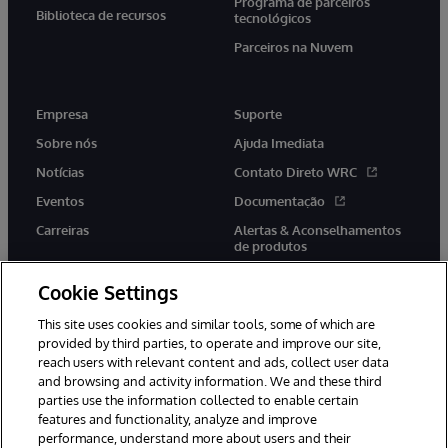
Programa de parceiros
Biblioteca de recursos
tecnológicos
Parceiros na Nuvem
Empresa
Suporte
Sobre nós
Ajuda Imediata
Notícias
Contato Direto WRC
Eventos
Documentação
Carreiras
Alertas & Aconselhamentos
de produtos
Cookie Settings
This site uses cookies and similar tools, some of which are
provided by third parties, to operate and improve our site,
twitter
youtube
facebook
linkedin
reach users with relevant content and ads, collect user data
and browsing and activity information. We and these third
parties use the information collected to enable certain
features and functionality, analyze and improve
performance, understand more about users and their
© 1996-2022 InterSystems Corporation, Boston, MA. Todos os