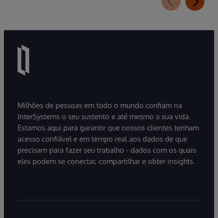
pressão dos custos é intensificada pela inflação
médica, que permanece em patamares
elevados no pós-pandemia. Apesar dessas cifras,
filas persistem e informações cruciais não
circulam, resultando em decisões tomadas com
base em visões parciais da trajetória do
paciente.
Milhões de pessoas em todo o mundo confiam na
InterSystems o seu sustento e até mesmo a sua vida.
Estamos aqui para garantir que nossos clientes tenham
acesso confiável e em tempo real aos dados de que
precisam para fazer seu trabalho - dados com os quais
eles podem se conectar, compartilhar e obter insights.