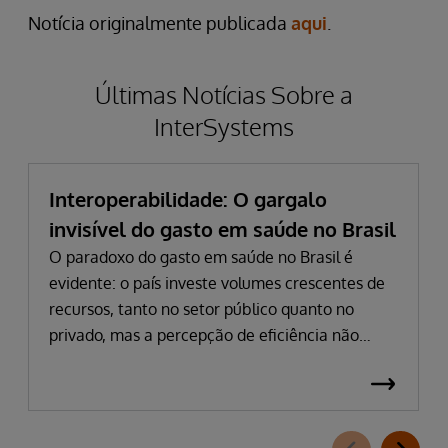
Notícia originalmente publicada
aqui
.
Últimas Notícias Sobre a
InterSystems
Interoperabilidade: O gargalo
invisível do gasto em saúde no Brasil
O paradoxo do gasto em saúde no Brasil é
evidente: o país investe volumes crescentes de
recursos, tanto no setor público quanto no
privado, mas a percepção de eficiência não
acompanha esse avanço. Em 2024, o gasto
público atingiu 5,03% do PIB, impulsionado por
despesas hospitalares que cresceram quase 15%
em termos nominais. Na saúde suplementar, a