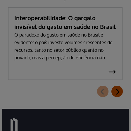
Interoperabilidade: O gargalo
invisível do gasto em saúde no Brasil
O paradoxo do gasto em saúde no Brasil é
evidente: o país investe volumes crescentes de
recursos, tanto no setor público quanto no
privado, mas a percepção de eficiência não
acompanha esse avanço. Em 2024, o gasto
público atingiu 5,03% do PIB, impulsionado por
despesas hospitalares que cresceram quase 15%
em termos nominais. Na saúde suplementar, a
pressão dos custos é intensificada pela inflação
médica, que permanece em patamares
elevados no pós-pandemia. Apesar dessas cifras,
filas persistem e informações cruciais não
circulam, resultando em decisões tomadas com