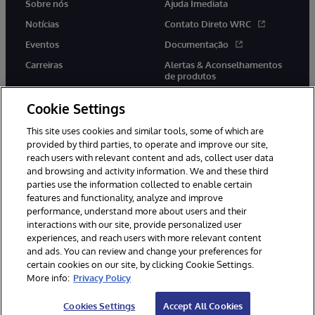
Sobre nós
Ajuda Imediata
Notícias
Contato Direto WRC
Eventos
Documentação
Carreiras
Alertas & Aconselhamentos
de produtos
Cookie Settings
This site uses cookies and similar tools, some of which are
provided by third parties, to operate and improve our site,
twitter
youtube
facebook
linkedin
reach users with relevant content and ads, collect user data
and browsing and activity information. We and these third
parties use the information collected to enable certain
features and functionality, analyze and improve
performance, understand more about users and their
© 1996-2022 InterSystems Corporation, Boston, MA. Todos os
direitos reservados.
interactions with our site, provide personalized user
experiences, and reach users with more relevant content
Avisos/Termos & Condições
Declaração de Privacidade
and ads. You can review and change your preferences for
Garantia
Acessibilidade
certain cookies on our site, by clicking Cookie Settings.
More info:
Privacy Policy
Cookies Settings
Accept All Cookies