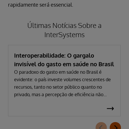
rapidamente será essencial.
Últimas Notícias Sobre a
InterSystems
Interoperabilidade: O gargalo
invisível do gasto em saúde no Brasil
O paradoxo do gasto em saúde no Brasil é
evidente: o país investe volumes crescentes de
recursos, tanto no setor público quanto no
privado, mas a percepção de eficiência não
acompanha esse avanço. Em 2024, o gasto
público atingiu 5,03% do PIB, impulsionado por
despesas hospitalares que cresceram quase 15%
em termos nominais. Na saúde suplementar, a