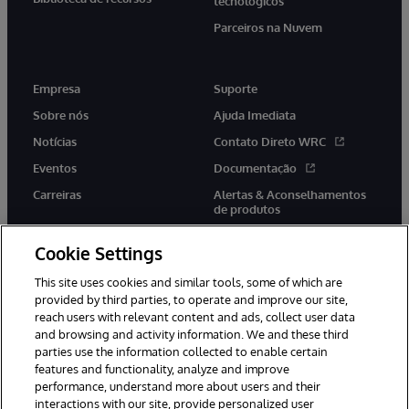
tecnológicos
Parceiros na Nuvem
Empresa
Suporte
Sobre nós
Ajuda Imediata
Notícias
Contato Direto WRC
Eventos
Documentação
Carreiras
Alertas & Aconselhamentos
de produtos
Cookie Settings
This site uses cookies and similar tools, some of which are
provided by third parties, to operate and improve our site,
twitter
youtube
facebook
linkedin
reach users with relevant content and ads, collect user data
and browsing and activity information. We and these third
parties use the information collected to enable certain
features and functionality, analyze and improve
performance, understand more about users and their
© 1996-2022 InterSystems Corporation, Boston, MA. Todos os
direitos reservados.
interactions with our site, provide personalized user