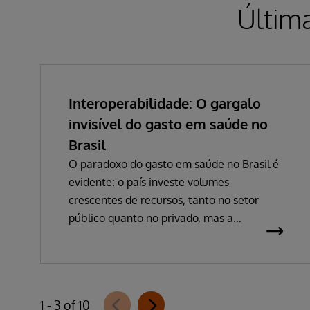
Últim
Interoperabilidade: O gargalo
invisível do gasto em saúde no
Brasil
O paradoxo do gasto em saúde no Brasil é
evidente: o país investe volumes
crescentes de recursos, tanto no setor
público quanto no privado, mas a
percepção de eficiência não acompanha
esse avanço. Em 2024, o gasto público
atingiu 5,03% do PIB, impulsionado por
despesas hospitalares que cresceram
1 - 3 of 10
quase 15% em termos nominais. Na saúde