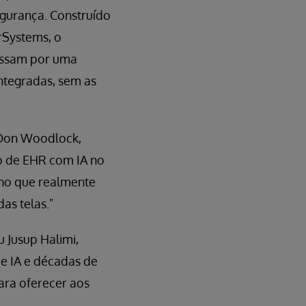
gurança. Construído
rSystems, o
passam por uma
ntegradas, sem as
 Don Woodlock,
ão de EHR com IA no
 no que realmente
as telas."
 Jusup Halimi,
e IA e décadas de
para oferecer aos