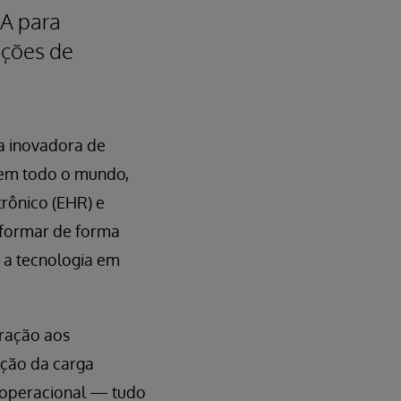
IA para
ações de
a inovadora de
 em todo o mundo,
trônico (EHR) e
sformar de forma
 a tecnologia em
eração aos
ução da carga
a operacional — tudo