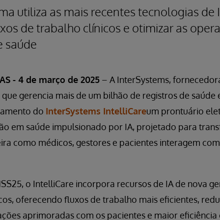
ma utiliza as mais recentes tecnologias de 
uxos de trabalho clínicos e otimizar as oper
e saúde
S - 4 de março de 2025
– A InterSystems, fornecedor
 que gerencia mais de um bilhão de registros de saúde
nçamento do
InterSystems IntelliCare
um prontuário ele
ão em saúde impulsionado por IA, projetado para tran
ra como médicos, gestores e pacientes interagem com
S25, o IntelliCare incorpora recursos de IA de nova g
cos, oferecendo fluxos de trabalho mais eficientes, red
erações aprimoradas com os pacientes e maior eficiênci