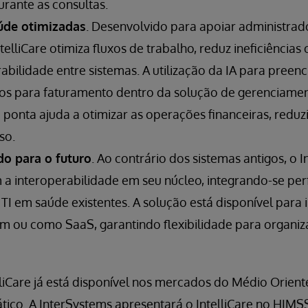
urante as consultas.
úde otimizadas
. Desenvolvido para apoiar administrad
ntelliCare otimiza fluxos de trabalho, reduz ineficiências
erabilidade entre sistemas. A utilização da IA para pree
os para faturamento dentro da solução de gerenciamen
 ponta ajuda a otimizar as operações financeiras, reduzi
so.
o para o futuro
. Ao contrário dos sistemas antigos, o In
a interoperabilidade em seu núcleo, integrando-se per
e TI em saúde existentes. A solução está disponível par
m ou como SaaS, garantindo flexibilidade para organiz
liCare já está disponível nos mercados do Médio Orient
ático. A InterSystems apresentará o IntelliCare no HIM