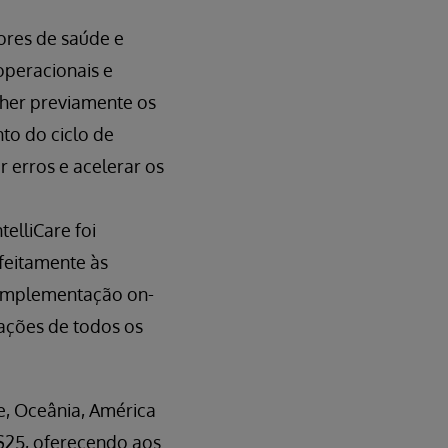
ores de saúde e
 operacionais e
ncher previamente os
to do ciclo de
r erros e acelerar os
telliCare foi
feitamente às
a implementação on-
ações de todos os
e, Oceânia, América
SS25, oferecendo aos