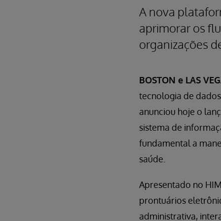
A nova platafor
aprimorar os fl
organizações d
BOSTON e LAS VEGA
tecnologia de dados
anunciou hoje o la
sistema de informaç
fundamental a manei
saúde.
Apresentado no HIMS
prontuários eletrôni
administrativa, int