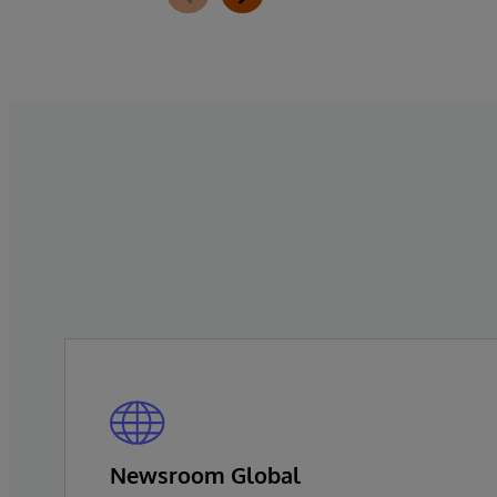
suplementar, a pressão dos custos é
intensificada pela inflação médica, que
permanece em patamares elevados no
pós-pandemia. Apesar dessas cifras, filas
persistem e informações cruciais não
circulam, resultando em decisões tomadas
com base em visões parciais da trajetória
do paciente.
Newsroom Global