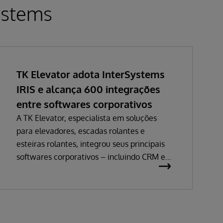
ystems
TK Elevator adota InterSystems
IRIS e alcança 600 integrações
entre softwares corporativos
A TK Elevator, especialista em soluções
para elevadores, escadas rolantes e
esteiras rolantes, integrou seus principais
softwares corporativos – incluindo CRM e
ERP – e alcançou uma malha de cerca de
600 integrações. Elas são responsáveis por
trafegar milhares de mensagens
diariamente entre sistemas de vendas,
manutenção, fábrica e atendimento em