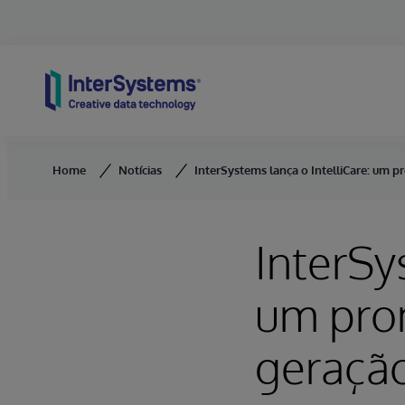
Skip to content
Home
Notícias
InterSystems lança o IntelliCare: um p
InterSy
um pron
geração