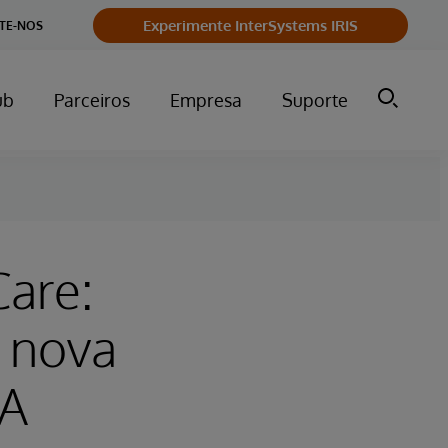
Experimente InterSystems IRIS
TE-NOS
ub
Parceiros
Empresa
Suporte
Care:
e nova
IA