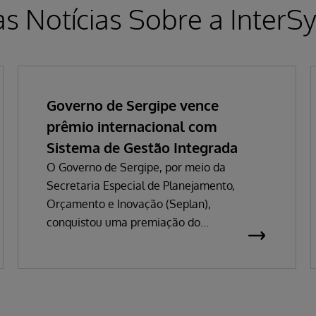
as Notícias Sobre a InterS
Governo de Sergipe vence
prêmio internacional com
Sistema de Gestão Integrada
O Governo de Sergipe, por meio da
Secretaria Especial de Planejamento,
Orçamento e Inovação (Seplan),
conquistou uma premiação do
InterSystems Impact Awards 2026 que
valoriza o impacto de iniciativas
tecnológicas globais. A premiação está
subdividida em seis categorias e pelas
regiões. Sergipe ganhou na categoria