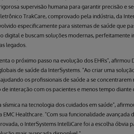
igorosa supervisão humana para garantir precisão e se
letrônico TrakCare, comprovado pela indústria, da Inte
envolvido especificamente para sistemas de saúde que 
o digital e buscam soluções modernas, perfeitamente i
as legados.
esenta o próximo passo na evolução dos EHRs", afirmou
 globais de saúde da InterSystems. "Ao criar uma soluç
 ajudando os profissionais de saúde a se concentrarem
 de interação com os pacientes e menos tempo diante d
 sísmica na tecnologia dos cuidados em saúde", afirmou
da EMC Healthcare. "Com sua funcionalidade avançada d
ovada, o InterSystems IntelliCare foi a escolha óbvia 
olução mais avançada disponível."