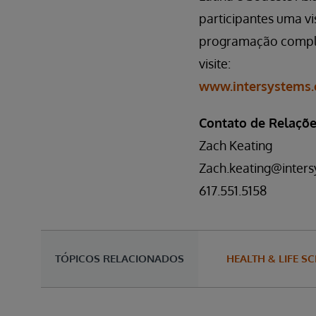
participantes uma v
programação comple
visite:
www.intersystems.
Contato de Relaçõe
Zach Keating
Zach.keating@inter
617.551.5158
TÓPICOS RELACIONADOS
HEALTH & LIFE S