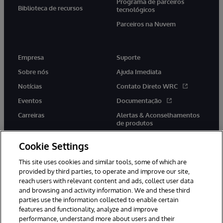
Programa de parceiros
Biblioteca de recursos
tecnológicos
Parceiros na Nuvem
Empresa
Suporte
Sobre nós
Ajuda Imediata
Notícias
Contato Direto WRC
Eventos
Documentação
Carreiras
Alertas & Aconselhamentos
de produtos
Cookie Settings
This site uses cookies and similar tools, some of which are
provided by third parties, to operate and improve our site,
twitter
youtube
facebook
linkedin
reach users with relevant content and ads, collect user data
and browsing and activity information. We and these third
parties use the information collected to enable certain
features and functionality, analyze and improve
performance, understand more about users and their
© 1996-2022 InterSystems Corporation, Boston, MA. Todos os