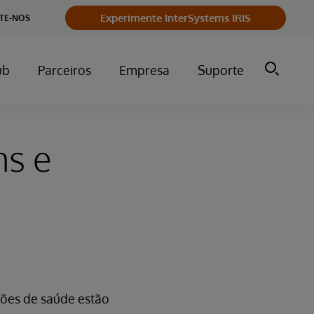
Experimente InterSystems IRIS
TE-NOS
ub
Parceiros
Empresa
Suporte
ms e
ções de saúde estão