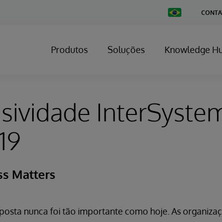
Change
CONTA
Country
Produtos
Soluções
Knowledge H
sividade InterSyste
19
s Matters
posta nunca foi tão importante como hoje. As organiza