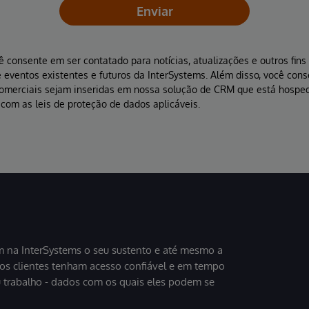
Enviar
ê consente em ser contatado para notícias, atualizações e outros fin
 eventos existentes e futuros da InterSystems. Além disso, você con
comerciais sejam inseridas em nossa solução de CRM que está hospe
com as leis de proteção de dados aplicáveis.
 na InterSystems o seu sustento e até mesmo a
sos clientes tenham acesso confiável e em tempo
u trabalho - dados com os quais eles podem se