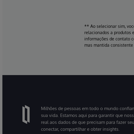
** Ao selecionar sim, voc
relacionados a produtos e
informações de contato 
mas mantida consistente 
Milhões de pessoas em todo o mundo confiam
sua vida. Estamos aqui para garantir que nos
real aos dados de que precisam para fazer se
conectar, compartilhar e obter insights.