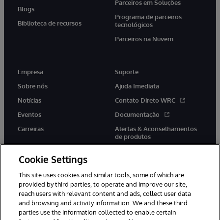
Parceiros em Soluções
Blogs
Programa de parceiros
Biblioteca de recursos
tecnológicos
Parceiros na Nuvem
Empresa
Suporte
Sobre nós
Ajuda Imediata
Notícias
Contato Direto WRC
Eventos
Documentação
Carreiras
Alertas & Aconselhamentos
de produtos
Cookie Settings
This site uses cookies and similar tools, some of which are
provided by third parties, to operate and improve our site,
twitter
youtube
facebook
linkedin
reach users with relevant content and ads, collect user data
and browsing and activity information. We and these third
parties use the information collected to enable certain