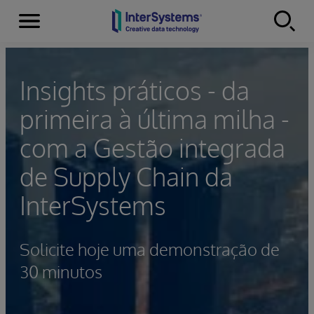
Menu
Skip to content
Insights práticos - da
primeira à última milha -
com a Gestão integrada
de Supply Chain da
InterSystems
Solicite hoje uma demonstração de
30 minutos