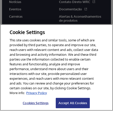
Notícias
Contato Direto WRC
Eventos
Documentação
Carreiras
Alertas & Aconselhamentos
de produtos
Cookie Settings
This site uses cookies and similar tools, some of which are
provided by third parties, to operate and improve our site,
twitter
youtube
facebook
linkedin
reach users with relevant content and ads, collect user data
and browsing and activity information. We and these third
parties use the information collected to enable certain
features and functionality, analyze and improve
performance, understand more about users and their
© 1996-2022 InterSystems Corporation, Boston, MA. Todos os
direitos reservados.
interactions with our site, provide personalized user
experiences, and reach users with more relevant content
Avisos/Termos & Condições
Declaração de Privacidade
and ads. You can review and change your preferences for
Garantia
Acessibilidade
certain cookies on our site, by clicking Cookie Settings.
More info:
Privacy Policy
Cookies Settings
Accept All Cookies