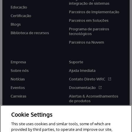
integração de sistemas
Educação
Parceiros de Implementação
Certificação
Parceiros em Soluções
Blogs
Programa de parceiros
Biblioteca de recursos
tecnológicos
Parceiros na Nuvem
Empresa
Suporte
Sobre nós
Ajuda Imediata
Notícias
Contato Direto WRC
Eventos
Documentação
Carreiras
Alertas & Aconselhamentos
de produtos
Cookie Settings
This site uses cookies and similar tools, some of which are
provided by third parties, to operate and improve our site,