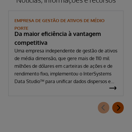
EMPRESA DE GESTÃO DE ATIVOS DE MÉDIO
PORTE
Da maior eficiência à vantagem
competitiva
Uma empresa independente de gestão de ativos
de média dimensão, que gere mais de 110 mil
milhões de dólares em carteiras de ações e de
rendimento fixo, implementou o InterSystems
Data Studio™ para unificar dados dispersos em
dezenas de fontes e sistemas, tais como folhas
de cálculo, dados externos e prestadores de
serviços, sistemas legados, dados, armazéns de
dados e minas de dados.