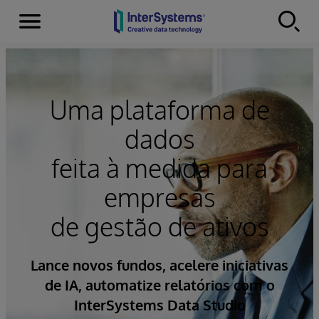
Menu
Skip to content
Uma plataforma de
dados
feita à medida para
empresas
de gestão de ativos
Lance novos fundos, acelere iniciativas
de IA, automatize relatórios com o
InterSystems Data Studio