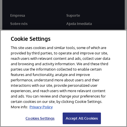
Empresa
Suporte
Sobre nós
Ajuda Imediata
Notícias
Contato Direto WRC
Cookie Settings
Eventos
Documentação
This site uses cookies and similar tools, some of which are
Carreiras
Alertas & Aconselhamentos
de produtos
provided by third parties, to operate and improve our site,
reach users with relevant content and ads, collect user data
and browsing and activity information. We and these third
parties use the information collected to enable certain
features and functionality, analyze and improve
performance, understand more about users and their
twitter
youtube
facebook
linkedin
interactions with our site, provide personalized user
experiences, and reach users with more relevant content
and ads. You can review and change your preferences for
certain cookies on our site, by clicking Cookie Settings.
More info:
Privacy Policy
© 1996-2022 InterSystems Corporation, Boston, MA. Todos os
direitos reservados.
Cookies Settings
Accept All Cookies
Avisos/Termos & Condições
Declaração de Privacidade