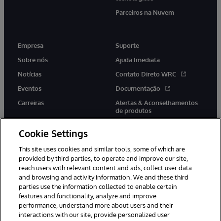
Parceiros na Nuvem
Empresa
Suporte
Sobre nós
Ajuda Imediata
Notícias
Contato Direto WRC
Eventos
Documentação
Carreiras
Alertas & Aconselhamentos
de produtos
Cookie Settings
This site uses cookies and similar tools, some of which are
provided by third parties, to operate and improve our site,
twitter
youtube
facebook
linkedin
reach users with relevant content and ads, collect user data
and browsing and activity information. We and these third
parties use the information collected to enable certain
features and functionality, analyze and improve
performance, understand more about users and their
© 1996-2022 InterSystems Corporation, Boston, MA. Todos os
direitos reservados.
interactions with our site, provide personalized user