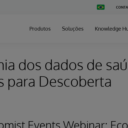
Change
CONTA
Country
Produtos
Soluções
Knowledge H
ia dos dados de saú
s para Descoberta
omist Events Webinar: Ec