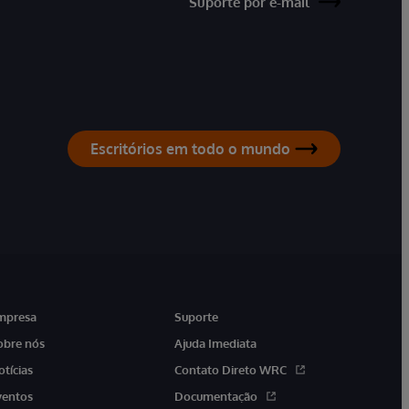
Suporte por e-mail
Escritórios em todo o mundo
mpresa
Suporte
obre nós
Ajuda Imediata
otícias
Contato Direto WRC
ventos
Documentação