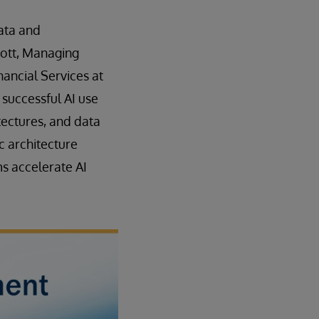
ata and
mott, Managing
nancial Services at
 successful AI use
tectures, and data
ic architecture
ms accelerate AI