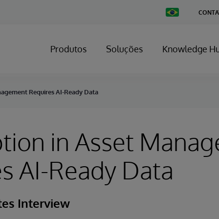
Change
CONTA
Country
Produtos
Soluções
Knowledge H
nagement Requires AI-Ready Data
ption in Asset Mana
s AI-Ready Data
tes Interview