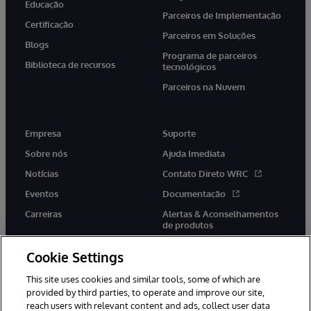
Educação
Parceiros de Implementação
Certificação
Parceiros em Soluções
Blogs
Programa de parceiros
Biblioteca de recursos
tecnológicos
Parceiros na Nuvem
Empresa
Suporte
Sobre nós
Ajuda Imediata
Notícias
Contato Direto WRC
Eventos
Documentação
Carreiras
Alertas & Aconselhamentos
de produtos
Cookie Settings
This site uses cookies and similar tools, some of which are
provided by third parties, to operate and improve our site,
twitter
youtube
facebook
linkedin
reach users with relevant content and ads, collect user data