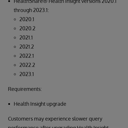
HealthShare® Health Insight versions 2020.1
through 2023.1:
2020.1
2020.2
2021.1
2021.2
2022.1
2022.2
2023.1
Requirements:
Health Insight upgrade
Customers may experience slower query
performance after upgrading Health Insight.