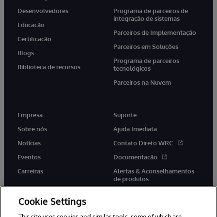
Desenvolvedores
Programa de parceiros de
integração de sistemas
Educação
Parceiros de Implementação
Certificação
Parceiros em Soluções
Blogs
Programa de parceiros
Biblioteca de recursos
tecnológicos
Parceiros na Nuvem
Empresa
Suporte
Sobre nós
Ajuda Imediata
Notícias
Contato Direto WRC
Eventos
Documentação
Carreiras
Alertas & Aconselhamentos
de produtos
Cookie Settings
This site uses cookies and similar tools, some of which are