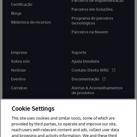
Parceiros de Implementação
Certificação
Parceiros em Soluções
Blogs
Programa de parceiros
Biblioteca de recursos
tecnológicos
Parceiros na Nuvem
Empresa
Suporte
Sobre nós
Ajuda Imediata
Notícias
Contato Direto WRC
Eventos
Documentação
Carreiras
Alertas & Aconselhamentos
de produtos
Cookie Settings
This site uses cookies and similar tools, some of which are
provided by third parties, to operate and improve our site,
twitter
youtube
facebook
linkedin
reach users with relevant content and ads, collect user data
and browsing and activity information. We and these third