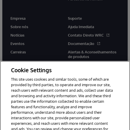
Empresa
Suporte
Sobre nós
Ajuda Imediata
Notícias
Contato Direto WRC
Eventos
Documentação
Carreiras
Alertas & Aconselhamentos
de produtos
Cookie Settings
This site uses cookies and similar tools, some of which are
provided by third parties, to operate and improve our site,
twitter
youtube
facebook
linkedin
reach users with relevant content and ads, collect user data
and browsing and activity information. We and these third
parties use the information collected to enable certain
features and functionality, analyze and improve
performance, understand more about users and their
© 1996-2022 InterSystems Corporation, Boston, MA. Todos os
direitos reservados.
interactions with our site, provide personalized user
experiences, and reach users with more relevant content
Avisos/Termos & Condições
Declaração de Privacidade
and ads. You can review and change your preferences for