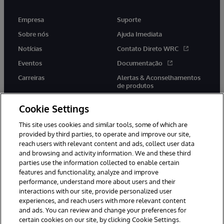
Empresa
Suporte
Sobre nós
Ajuda Imediata
Notícias
Contato Direto WRC
Eventos
Documentação
Carreiras
Alertas & Aconselhamentos
de produtos
Cookie Settings
This site uses cookies and similar tools, some of which are
provided by third parties, to operate and improve our site,
twitter
youtube
facebook
linkedin
reach users with relevant content and ads, collect user data
and browsing and activity information. We and these third
parties use the information collected to enable certain
features and functionality, analyze and improve
performance, understand more about users and their
© 1996-2022 InterSystems Corporation, Boston, MA. Todos os
direitos reservados.
interactions with our site, provide personalized user
experiences, and reach users with more relevant content
Avisos/Termos & Condições
Declaração de Privacidade
and ads. You can review and change your preferences for
Garantia
Acessibilidade
certain cookies on our site, by clicking Cookie Settings.