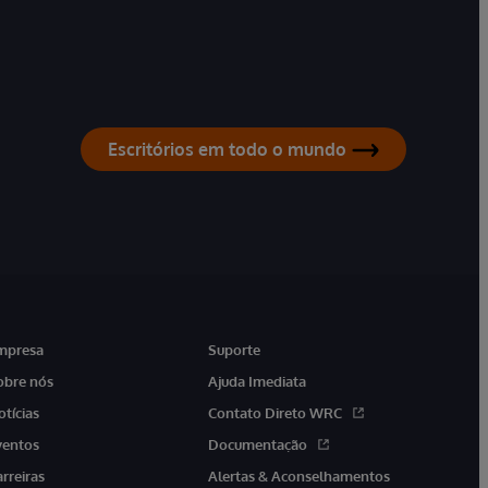
Escritórios em todo o mundo
mpresa
Suporte
obre nós
Ajuda Imediata
otícias
Contato Direto WRC
ventos
Documentação
arreiras
Alertas & Aconselhamentos