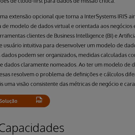
ões de cloud-first para dados de missão crítica.
 uma extensão opcional que torna a InterSystems IRIS a
de modelo de dados virtual e orientada aos negócios e
ramentas clientes de Business Intelligence (BI) e Artificia
 de usuário intuitiva para desenvolver um modelo de da
os dados podem ser organizados, medidas calculadas c
 de dados claramente nomeados. Ao ter um modelo de
esas resolvem o problema de definições e cálculos dife
ais uma visão consistente das métricas de negócio e car
Solução
s Capacidades