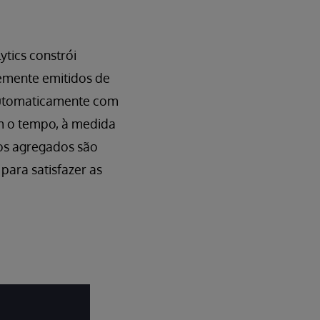
ytics constrói
temente emitidos de
 automaticamente com
m o tempo, à medida
 os agregados são
para satisfazer as