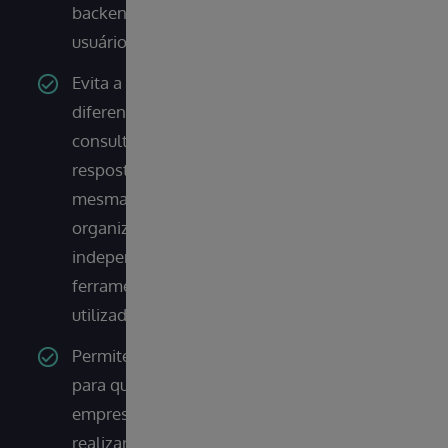
backend mais acessíveis a
usuários não-técnicos
Evita a questão dos
diferentes dialectos de
consulta para fornecer
respostas consistentes à
mesma pergunta em toda a
organização,
independentemente da
ferramenta de BI ou IA
utilizada
Permite o BI self-service
para que os utilizadores
empresariais possam
realizar eles próprios