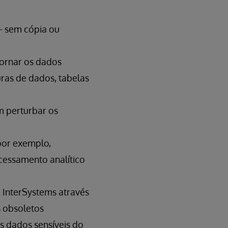
- sem cópia ou
tornar os dados
uras de dados, tabelas
m perturbar os
 por exemplo,
cessamento analítico
 InterSystems através
s obsoletos
s dados sensíveis do