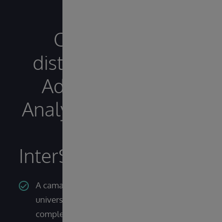
O que
distingue o
Adaptive
Analytics IRIS
da
InterSystems?
A camada semântica
universal torna estruturas
complexas de dados