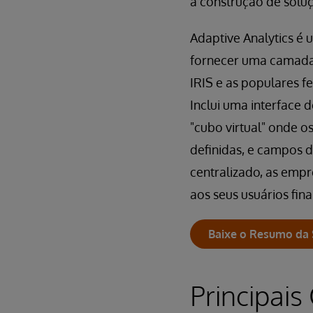
a construção de soluç
Adaptive Analytics é
fornecer uma camada 
IRIS e as populares fer
Inclui uma interface
"cubo virtual" onde 
definidas, e campos
centralizado, as empr
aos seus usuários fin
Baixe o Resumo da 
Principai