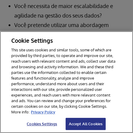
Você necessita de maior escalabilidade e
agilidade na gestão dos seus dados?
Você pretende utilizar uma abordagem
centralizada ou uma abordagem
Cookie Settings
descentralizada?
This site uses cookies and similar tools, some of which are
provided by third parties, to operate and improve our site,
reach users with relevant content and ads, collect user data
Conhecimentos dos funcionários
and browsing and activity information. We and these third
parties use the information collected to enable certain
features and functionality, analyze and improve
performance, understand more about users and their
Um data mesh é tão bom quanto os
interactions with our site, provide personalized user
consumidores dos dados que o utilizam. Se os
experiences, and reach users with more relevant content
and ads. You can review and change your preferences for
seus conhecimentos de domínio precisam ser
certain cookies on our site, by clicking Cookie Settings.
More info:
Privacy Policy
aperfeiçoados, um data mesh pode ser um
compromisso
demasiado
grande.
Cookies Settings
Accept All Cookies