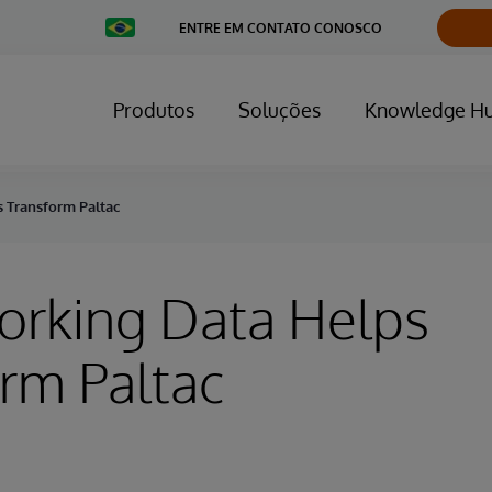
Change
ENTRE EM CONTATO CONOSCO
Country
Produtos
Soluções
Knowledge H
 Transform Paltac
rking Data Helps
rm Paltac