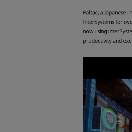
Paltac, a Japanese i
InterSystems for over
now using InterSyst
productivity and exc