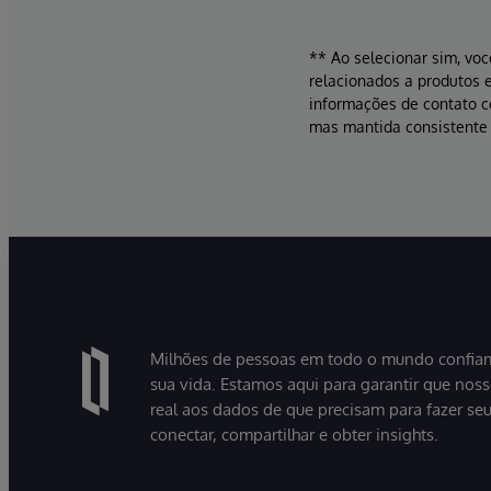
** Ao selecionar sim, voc
relacionados a produtos e
informações de contato 
mas mantida consistente 
Milhões de pessoas em todo o mundo confiam
sua vida. Estamos aqui para garantir que nos
real aos dados de que precisam para fazer se
conectar, compartilhar e obter insights.