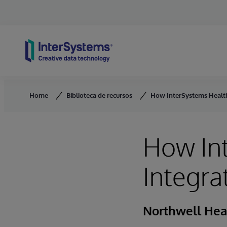
Skip to content
Home
Biblioteca de recursos
How InterSystems Health
How In
Integra
Northwell Hea