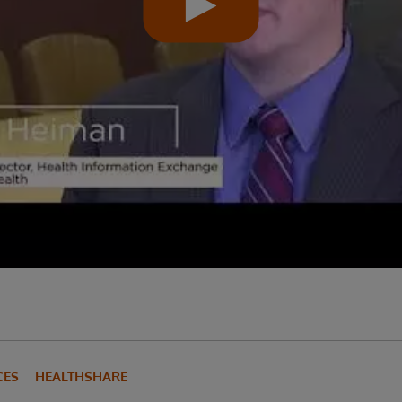
CES
HEALTHSHARE