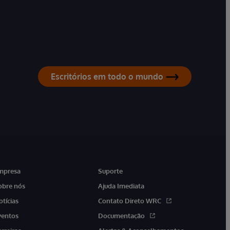
Escritórios em todo o mundo
mpresa
Suporte
obre nós
Ajuda Imediata
otícias
Contato Direto WRC
ventos
Documentação