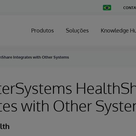
Change
CONTA
Country
Produtos
Soluções
Knowledge H
Share Integrates with Other Systems
terSystems HealthS
tes with Other Syst
lth