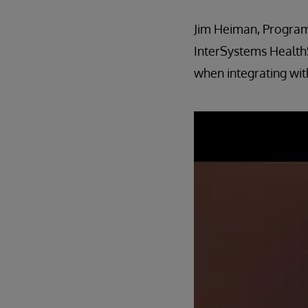
Jim Heiman, Program
InterSystems HealthS
when integrating wit