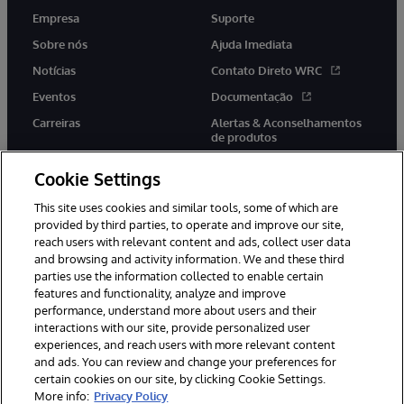
Empresa
Suporte
Sobre nós
Ajuda Imediata
Notícias
Contato Direto WRC
Eventos
Documentação
Carreiras
Alertas & Aconselhamentos
de produtos
Cookie Settings
This site uses cookies and similar tools, some of which are
provided by third parties, to operate and improve our site,
twitter
youtube
facebook
linkedin
reach users with relevant content and ads, collect user data
and browsing and activity information. We and these third
parties use the information collected to enable certain
features and functionality, analyze and improve
performance, understand more about users and their
© 1996-2022 InterSystems Corporation, Boston, MA. Todos os
direitos reservados.
interactions with our site, provide personalized user
experiences, and reach users with more relevant content
Avisos/Termos & Condições
Declaração de Privacidade
and ads. You can review and change your preferences for
Garantia
Acessibilidade
certain cookies on our site, by clicking Cookie Settings.
More info:
Privacy Policy