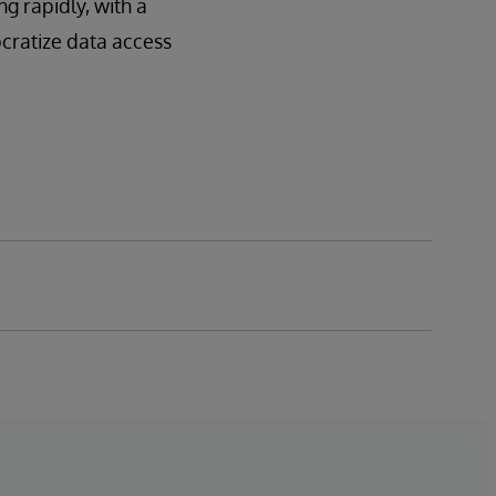
g rapidly, with a
ocratize data access