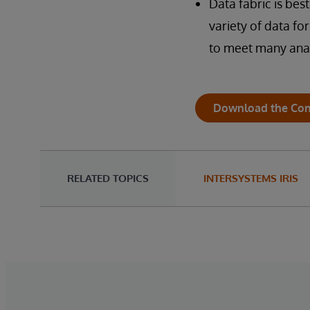
Data fabric is bes
variety of data fo
to meet many ana
Download the Com
RELATED TOPICS
INTERSYSTEMS IRIS