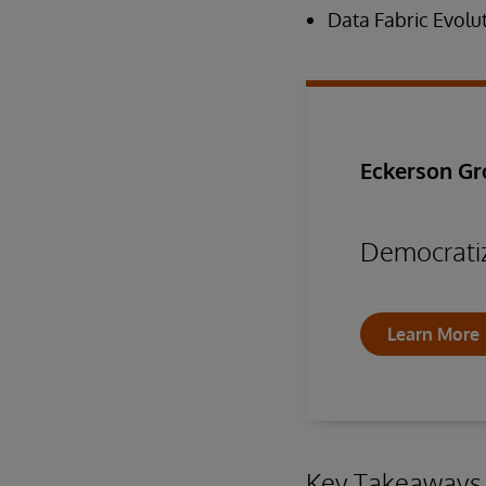
Data Fabric Evolu
Eckerson G
Democratiz
Learn More
Key Takeaways