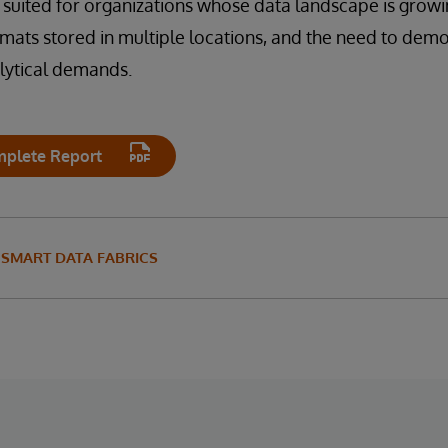
t suited for organizations whose data landscape is growin
rmats stored in multiple locations, and the need to dem
lytical demands.
plete Report
SMART DATA FABRICS