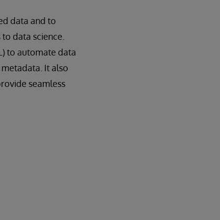
ted data and to
 to data science.
ML) to automate data
metadata. It also
 provide seamless