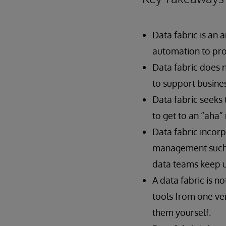
Data fabric is an 
automation to prov
Data fabric does 
to support busine
Data fabric seeks 
to get to an “aha”
Data fabric incor
management such a
data teams keep u
A data fabric is n
tools from one ve
them yourself.