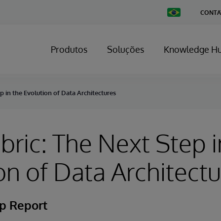
Change
CONTA
Country
Produtos
Soluções
Knowledge H
p in the Evolution of Data Architectures
bric: The Next Step i
on of Data Architect
p Report