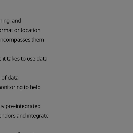
ning, and
ormat or location.
r encompasses them
 it takes to use data
 of data
onitoring to help
buy pre-integrated
endors and integrate