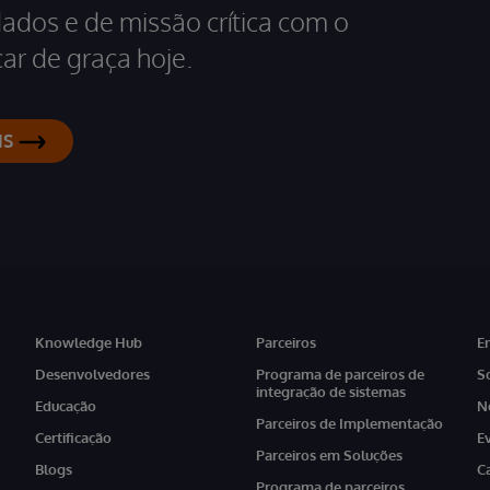
dados e de missão crítica com o
ar de graça hoje.
IS
Knowledge Hub
Parceiros
E
Desenvolvedores
Programa de parceiros de
S
integração de sistemas
Educação
N
Parceiros de Implementação
Certificação
E
Parceiros em Soluções
Blogs
C
Programa de parceiros