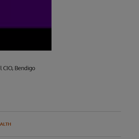
l CIO, Bendigo
EALTH