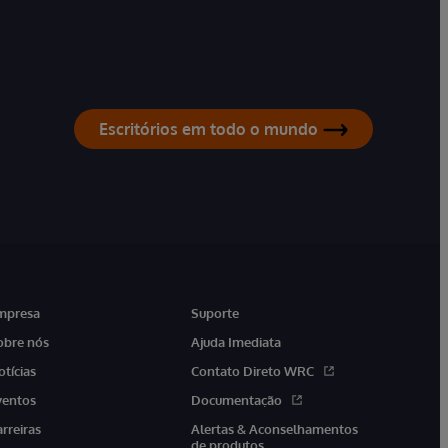
Escritórios em todo o mundo
mpresa
Suporte
obre nós
Ajuda Imediata
otícias
Contato Direto WRC
ventos
Documentação
arreiras
Alertas & Aconselhamentos
de produtos