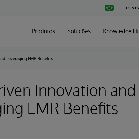
Change
CONTA
Country
Produtos
Soluções
Knowledge H
and Leveraging EMR Benefits
iven Innovation and
ging EMR Benefits
t